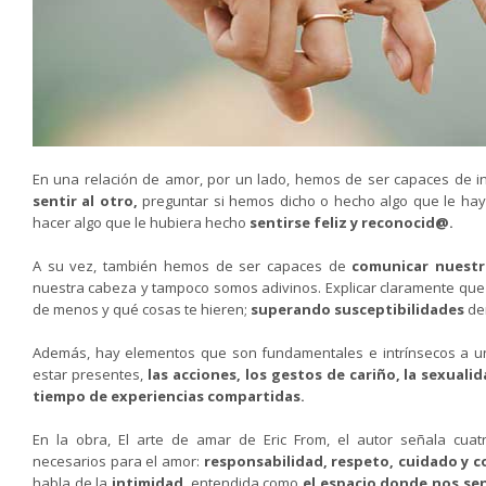
En una relación de amor, por un lado, hemos de ser capaces de 
sentir al otro,
preguntar si hemos dicho o hecho algo que le ha
hacer algo que le hubiera hecho
sentirse feliz y reconocid@.
A su vez, también hemos de ser capaces de
comunicar nuestr
nuestra cabeza y tampoco somos adivinos. Explicar claramente que 
de menos y qué cosas te hieren;
superando susceptibilidades
der
Además, hay elementos que son fundamentales e intrínsecos a u
estar presentes,
las acciones, los gestos de cariño, la sexualid
tiempo de experiencias compartidas.
En la obra,
El arte de amar
de Eric From, el autor señala cuat
necesarios para el amor:
responsabilidad, respeto, cuidado y c
habla de la
intimidad
,
entendida como
el espacio donde nos se