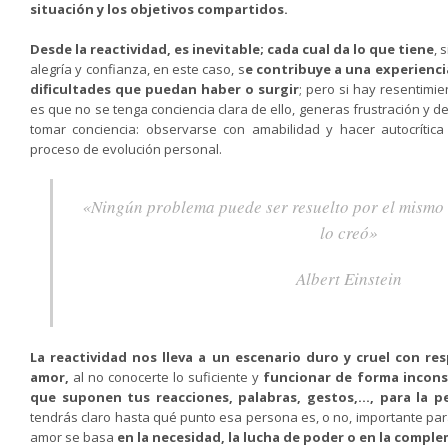
situación y los objetivos compartidos.
Desde la reactividad, es inevitable; cada cual da lo que tiene
,
s
alegría y confianza, en este caso,
s
e contribuye a una experienci
dificultades que puedan haber o surgir
;
pero si hay resentimie
es que no se tenga conciencia clara de ello, generas frustración y d
tomar conciencia: observarse con amabilidad y hacer autocrític
proceso de evolución personal.
«Ningún problema puede ser resuelto por el mismo 
lo creó»
Albert Einstein
La reactividad nos lleva a un escenario duro y cruel con res
amor,
al no conocerte lo suficiente y
funcionar de forma incons
que suponen tus reacciones, palabras, gestos,…, para la p
tendrás claro hasta qué punto esa persona es, o no, importante para
amor se basa
en la necesidad, la lucha de poder o en la comp