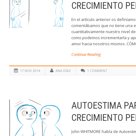
CRECIMIENTO PER
En el artículo anterior os definíam
comentábamos que no tiene una esc
cuantitativamente nuestro nivel d
como podemos incrementarla y apr
amor hacia nosotros mismos. CÓMO
Continue Reading
17 NOV 2014
ANA DÍAZ
1 COMMENT
AUTOESTIMA PA
CRECIMIENTO PER
John WHITMORE habla de Autoesti