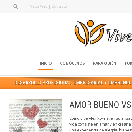
Mapa Web
|
Contacto
INICIO
CONÓCENOS
PARA QUIÉN
FOR
DESARROLLO PROFESIONAL, EMPRESARIAL Y EMPREND
AMOR BUENO VS
Como dice Alex Rovira, en su ensa
vida consiste en amar y en crear 
una experiencia de alegría, bienest