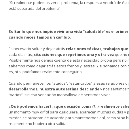
“Si realmente podemos ver el problema, la respuesta vendrá de ést
está separada del problema”
Krish
Soltar lo que nos impide vivir una vida “saludable
”
es el primer
cuando necesitamos un cambio
.
Es necesario soltar y dejar atrás
relaciones tóxicas
,
trabajos que
cada día más,
situaciones
que repetimos una y otra vez
que no 
Posiblemente nos demos cuenta de esta necesidad propia pero no 
sabemos cómo dejar atrás estos frenos y lastres. Y si soñamos con o
es, ni si podríamos realmente conseguirlo.
Cuando permanecemos “atados”, “estancados” a esas relaciones o
desarrollarnos,
nuestra autoestima desciende
y nos sentimos “
“vacios”, sin esa sensación maravillosa de sentirnos vivos.
¿Qué podemos hacer?, ¿qué decisión tomar?, ¿realmente sa
un momento muy difícil para cualquiera, aparecen muchas dudas y 
miedos se pusieran de acuerdo para mantenernos ahí, como si no hu
realmente no hubiera otra salida.