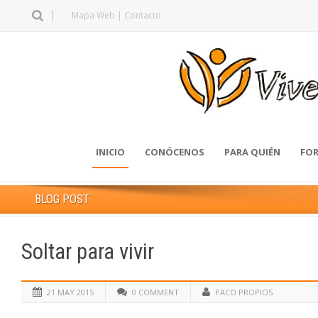
Mapa Web
|
Contacto
INICIO
CONÓCENOS
PARA QUIÉN
FOR
BLOG POST
Soltar para vivir
21 MAY 2015
0 COMMENT
PACO PROPIOS