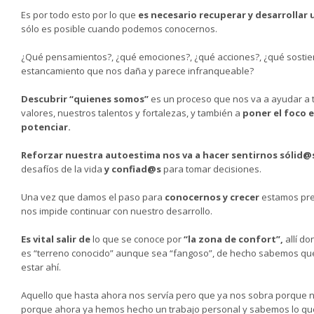
Es por todo esto por lo que
es necesario recuperar y desarrolla
sólo es posible cuando podemos conocernos.
¿Qué pensamientos?, ¿qué emociones?, ¿qué acciones?, ¿qué sostien
estancamiento que nos daña y parece infranqueable?
Descubrir “quienes somos”
es un proceso que nos va a ayudar a 
valores, nuestros talentos y fortalezas, y también a
poner el foco 
potenciar.
Reforzar nuestra autoestima
nos va a hacer sentirnos sólid@
desafíos de la vida
y confiad@s
para tomar decisiones.
Una vez que damos el paso para
conocernos y crecer
estamos pre
nos impide continuar con nuestro desarrollo.
Es vital salir de
lo que se conoce por
“la zona de confort”,
allí d
es “terreno conocido” aunque sea “fangoso”, de hecho sabemos qu
estar ahí.
Aquello que hasta ahora nos servía pero que ya nos sobra porque no
porque ahora ya hemos hecho un trabajo personal y sabemos lo q