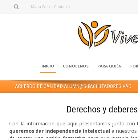
Mapa Web
|
Contacto
INICIO
CONÓCENOS
PARA QUIÉN
FOR
ACUERDO DE CALIDAD ALUMN@S-FACILITADORES VAC
Derechos y deberes
Con la información que aquí presentamos junto con l
queremos dar independencia intelectual
a nuestros