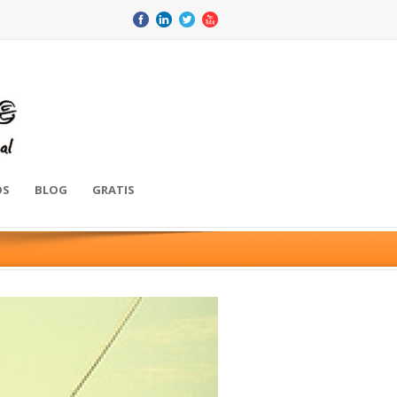
OS
BLOG
GRATIS
//
mayo 21, 2015